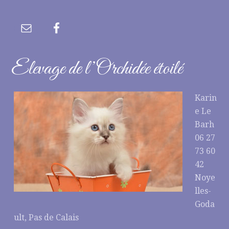
Elevage de l’Orchidée étoilé
Karin
e Le
Barh
06 27
73 60
42
Noye
lles-
Goda
ult, Pas de Calais