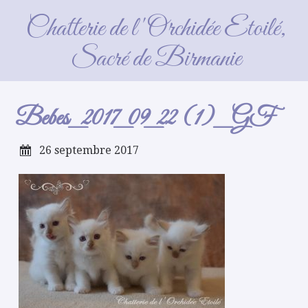
Bebes_2017_09_22 (1)_GF
Chatterie de l'Orchidée Etoilé,
Sacré de Birmanie
Bebes_2017_09_22 (1)_GF
26 septembre 2017