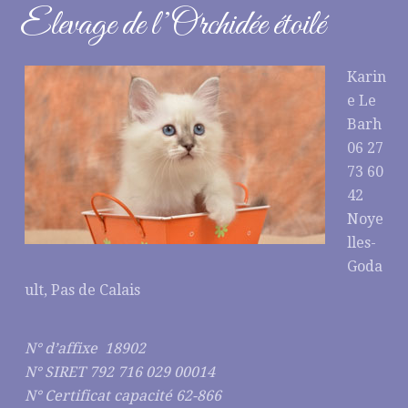
Elevage de l’Orchidée étoilé
Karin
e Le
Barh
06 27
73 60
42
Noye
lles-
Goda
ult, Pas de Calais
N° d’affixe 18902
N° SIRET 792 716 029 00014
N° Certificat capacité 62-866