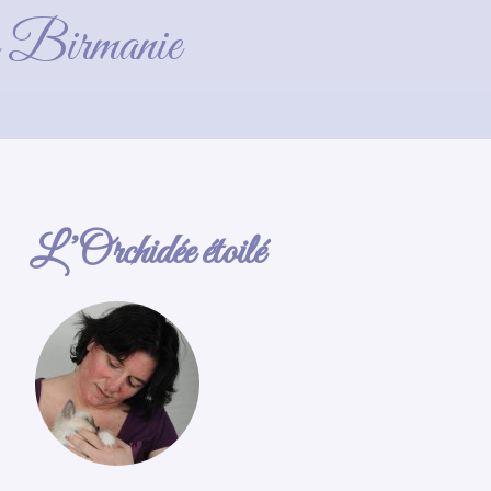
de Birmanie
L’Orchidée étoilé