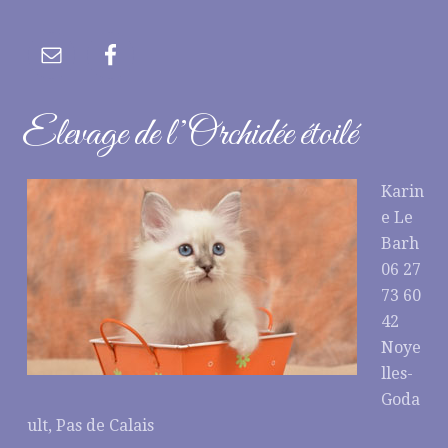
Elevage de l’Orchidée étoilé
Karin
e Le
Barh
06 27
73 60
42
Noye
lles-
Goda
ult, Pas de Calais