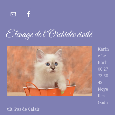
Elevage de l’Orchidée étoilé
Karin
e Le
Barh
06 27
73 60
42
Noye
lles-
Goda
ult, Pas de Calais