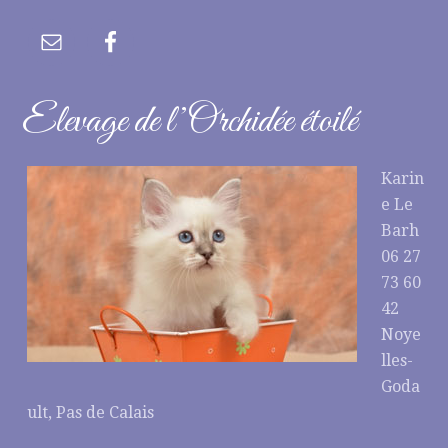
Elevage de l’Orchidée étoilé
Karin
e Le
Barh
06 27
73 60
42
Noye
lles-
Goda
ult, Pas de Calais