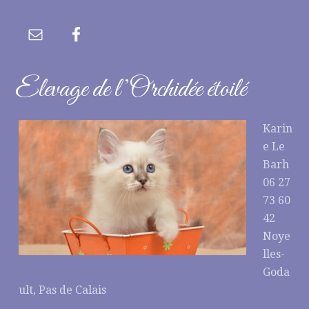
Elevage de l’Orchidée étoilé
Karin
e Le
Barh
06 27
73 60
42
Noye
lles-
Goda
ult, Pas de Calais