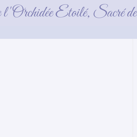
2 semaines
e l'Orchidée Etoilé, Sacré 