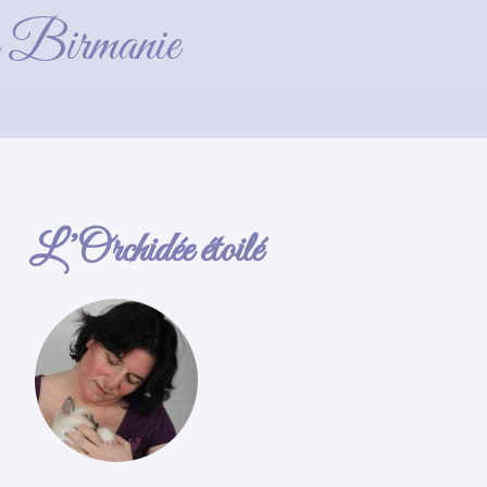
de Birmanie
L’Orchidée étoilé