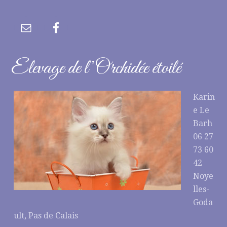
Elevage de l’Orchidée étoilé
Karin
e Le
Barh
06 27
73 60
42
Noye
lles-
Goda
ult, Pas de Calais