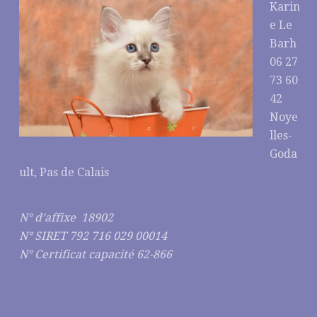
Karin
e Le
Barh
06 27
73 60
42
Noye
lles-
Goda
ult, Pas de Calais
N° d’affixe 18902
N° SIRET 792 716 029 00014
N° Certificat capacité 62-866