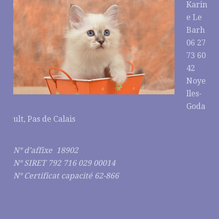
Karin
e Le
Barh
06 27
73 60
42
Noye
lles-
Goda
ult, Pas de Calais
N° d’affixe 18902
N° SIRET 792 716 029 00014
N° Certificat capacité 62-866