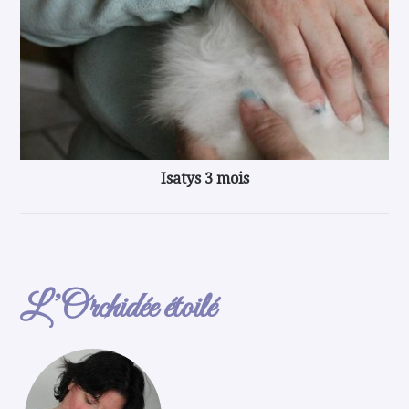
Isatys 3 mois
L’Orchidée étoilé