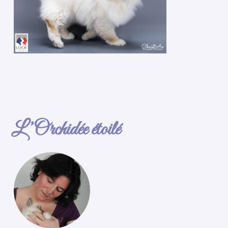
L’Orchidée étoilé