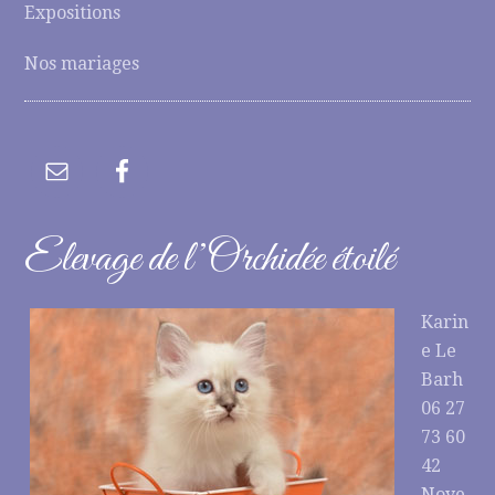
Expositions
Nos mariages
Elevage de l’Orchidée étoilé
Karin
e Le
Barh
06 27
73 60
42
Noye