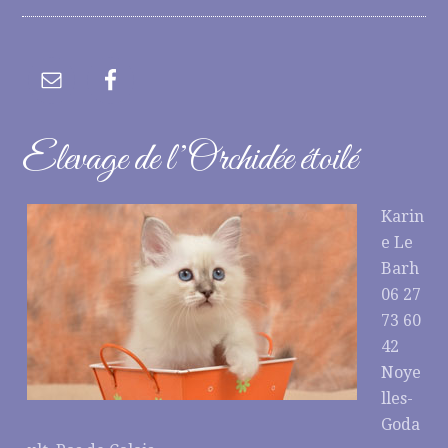
Elevage de l’Orchidée étoilé
Karin
e Le
Barh
06 27
73 60
42
Noye
lles-
Goda