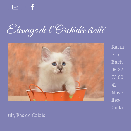
Elevage de l’Orchidée étoilé
Karin
e Le
Barh
06 27
73 60
42
Noye
lles-
Goda
ult, Pas de Calais