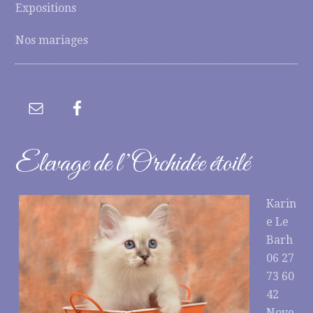
Expositions
Nos mariages
Elevage de l’Orchidée étoilé
Karin
e Le
Barh
06 27
73 60
42
Noye