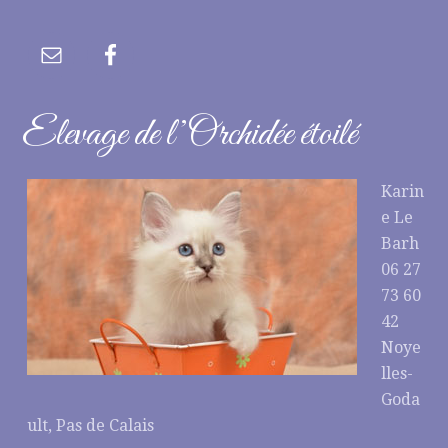
Elevage de l’Orchidée étoilé
Karin
e Le
Barh
06 27
73 60
42
Noye
lles-
Goda
ult, Pas de Calais