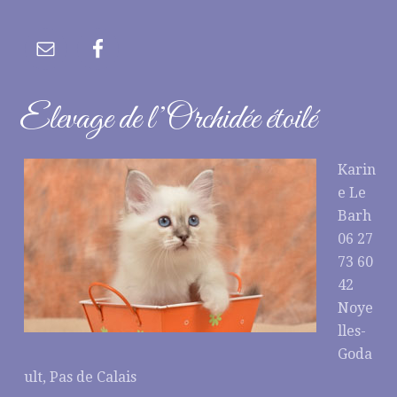
Elevage de l’Orchidée étoilé
Karin
e Le
Barh
06 27
73 60
42
Noye
lles-
Goda
ult, Pas de Calais