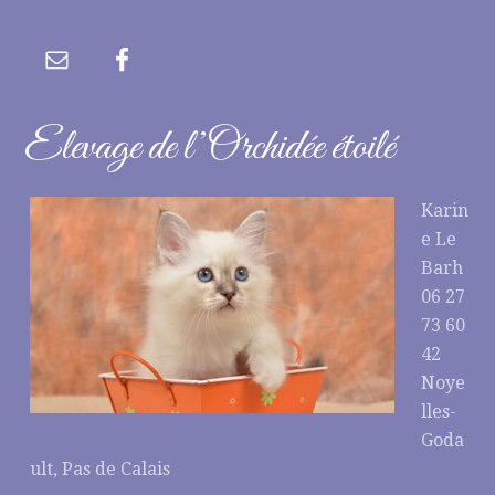
Elevage de l’Orchidée étoilé
Karin
e Le
Barh
06 27
73 60
42
Noye
lles-
Goda
ult, Pas de Calais