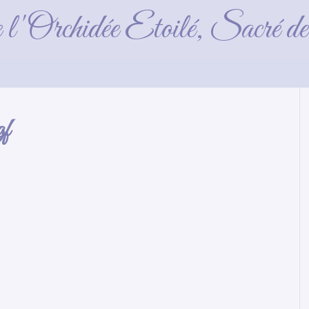
s_collier_2016_09_22-
e l'Orchidée Etoilé, Sacré 
gf