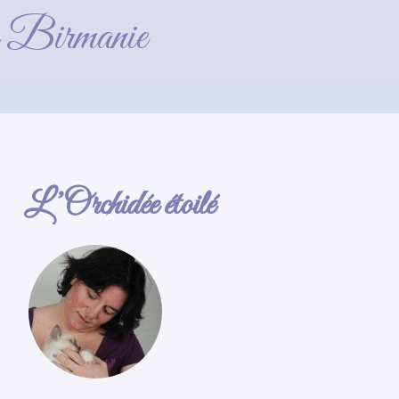
3_gf
de Birmanie
L’Orchidée étoilé