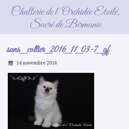
sans_collier_2016_11_03-7_gf
Chatterie de l'Orchidée Etoilé,
Sacré de Birmanie
sans_collier_2016_11_03-7_gf
14 novembre 2016