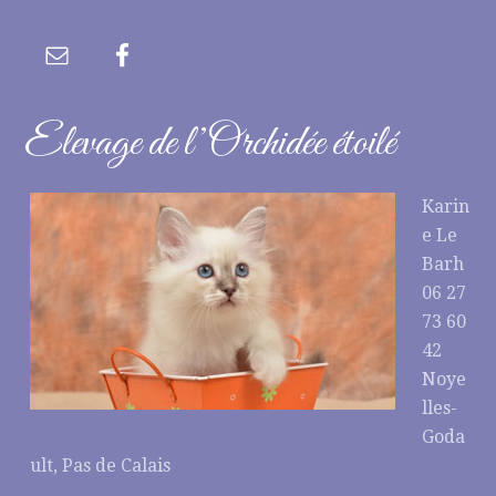
Elevage de l’Orchidée étoilé
Karin
e Le
Barh
06 27
73 60
42
Noye
lles-
Goda
ult, Pas de Calais