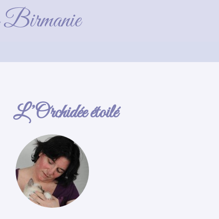
11)_GF
de Birmanie
L’Orchidée étoilé