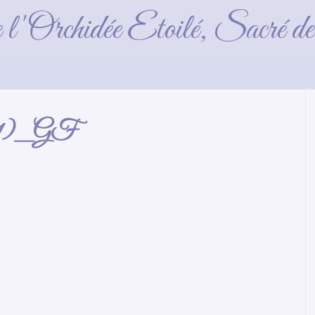
fonce_2019_11_30 (
e l'Orchidée Etoilé, Sacré 
(11)_GF