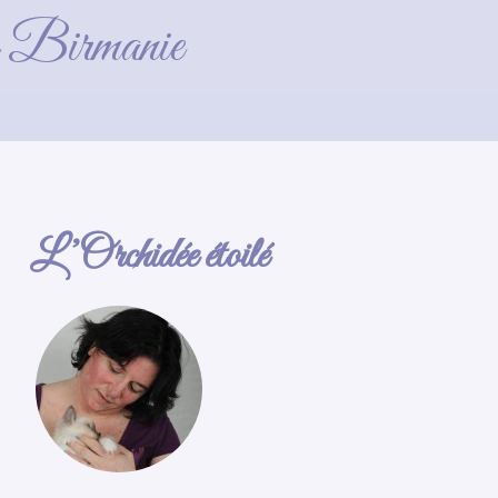
de Birmanie
L’Orchidée étoilé