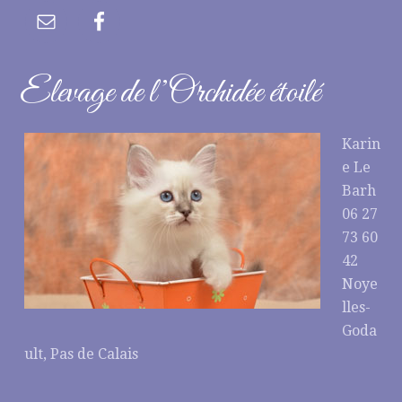
Elevage de l’Orchidée étoilé
Karin
e Le
Barh
06 27
73 60
42
Noye
lles-
Goda
ult, Pas de Calais