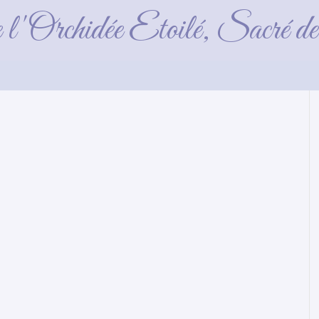
Violet
e l'Orchidée Etoilé, Sacré 