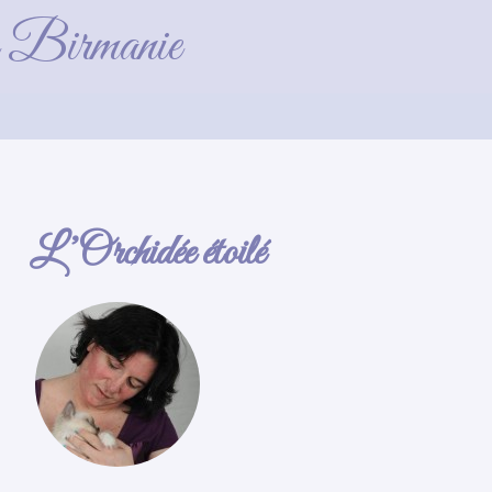
de Birmanie
L’Orchidée étoilé