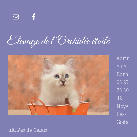
Elevage de l’Orchidée étoilé
Karin
e Le
Barh
06 27
73 60
42
Noye
lles-
Goda
ult, Pas de Calais