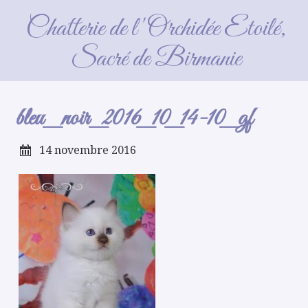
bleu_noir_2016_10_14-10_gf
Chatterie de l'Orchidée Etoilé,
Sacré de Birmanie
bleu_noir_2016_10_14-10_gf
14 novembre 2016