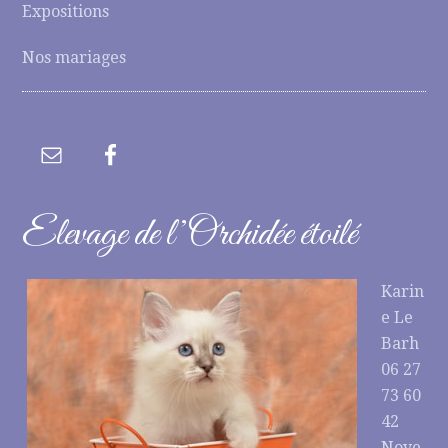
Expositions
Nos mariages
Elevage de l’Orchidée étoilé
Karin
e Le
Barh
06 27
73 60
42
Noye