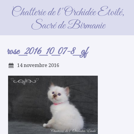
rose_2016_10_07-8_gf
Chatterie de l'Orchidée Etoilé,
Sacré de Birmanie
rose_2016_10_07-8_gf
14 novembre 2016