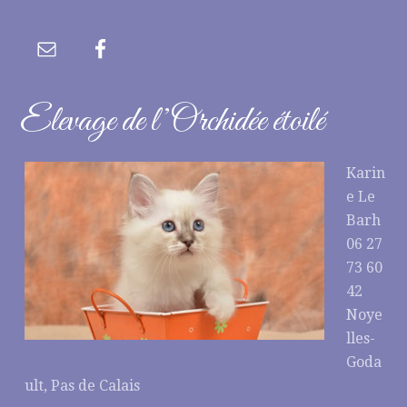
Elevage de l’Orchidée étoilé
Karin
e Le
Barh
06 27
73 60
42
Noye
lles-
Goda
ult, Pas de Calais