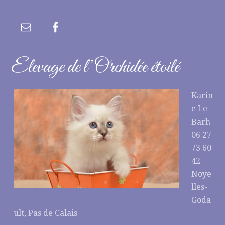
Elevage de l’Orchidée étoilé
Karin
e Le
Barh
06 27
73 60
42
Noye
lles-
Goda
ult, Pas de Calais