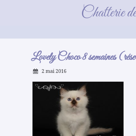
Love
Chatterie d
Lovely Choco 8 semaines (rése
2 mai 2016