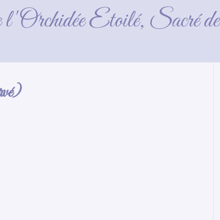
ly Choco 8 semaines (rés
e l'Orchidée Etoilé, Sacré 
rvé)