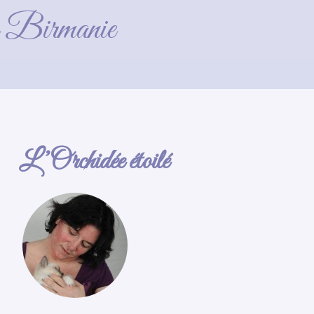
ervé)
de Birmanie
L’Orchidée étoilé