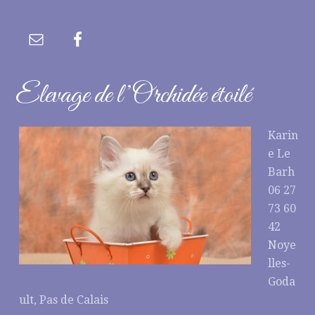
Elevage de l’Orchidée étoilé
Karin
e Le
Barh
06 27
73 60
42
Noye
lles-
Goda
ult, Pas de Calais