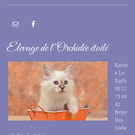
Elevage de l’Orchidée étoilé
Karin
e Le
Barh
06 27
73 60
42
Noye
lles-
Goda