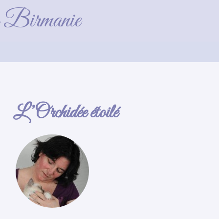
de Birmanie
L’Orchidée étoilé