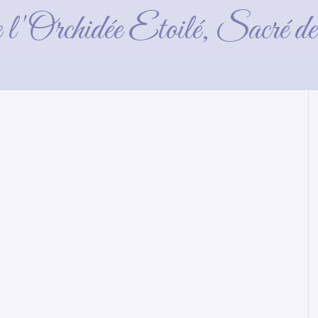
Olympe
e l'Orchidée Etoilé, Sacré 