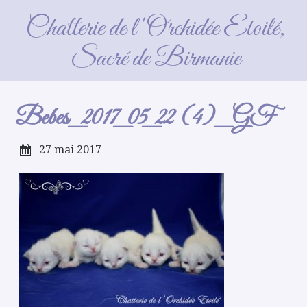
Bebes_2017_05_22 (4)_GF
Chatterie de l'Orchidée Etoilé,
Sacré de Birmanie
Bebes_2017_05_22 (4)_GF
27 mai 2017