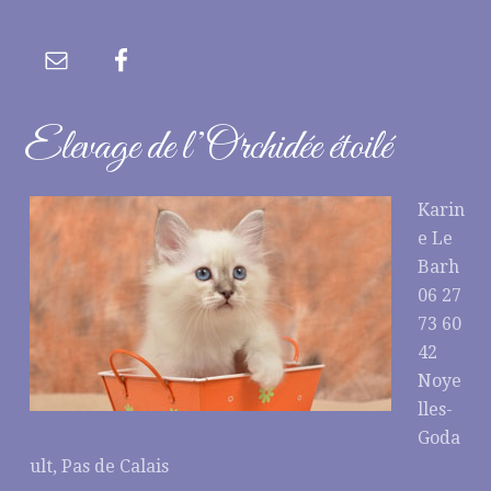
Elevage de l’Orchidée étoilé
Karin
e Le
Barh
06 27
73 60
42
Noye
lles-
Goda
ult, Pas de Calais