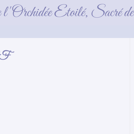
es_2017_08_07 (1
e l'Orchidée Etoilé, Sacré 
_GF