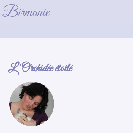
)_GF
de Birmanie
L’Orchidée étoilé