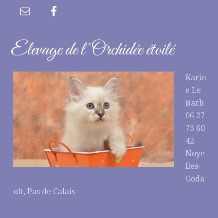
Elevage de l’Orchidée étoilé
Karin
e Le
Barh
06 27
73 60
42
Noye
lles-
Goda
ult, Pas de Calais