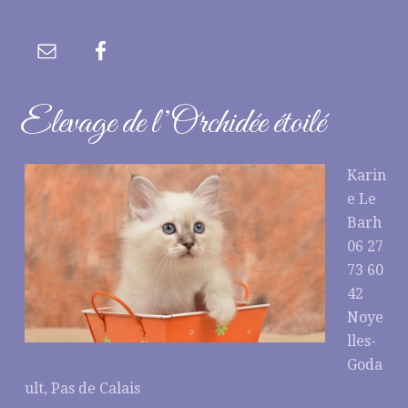
Elevage de l’Orchidée étoilé
Karin
e Le
Barh
06 27
73 60
42
Noye
lles-
Goda
ult, Pas de Calais