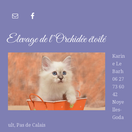
Elevage de l’Orchidée étoilé
Karin
e Le
Barh
06 27
73 60
42
Noye
lles-
Goda
ult, Pas de Calais