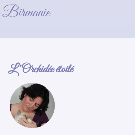
de Birmanie
L’Orchidée étoilé