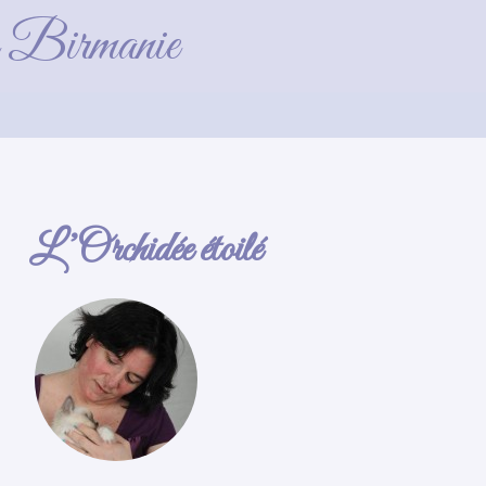
de Birmanie
L’Orchidée étoilé