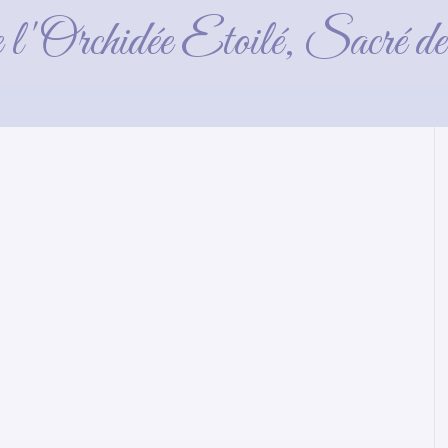
Neige
e l'Orchidée Etoilé, Sacré 