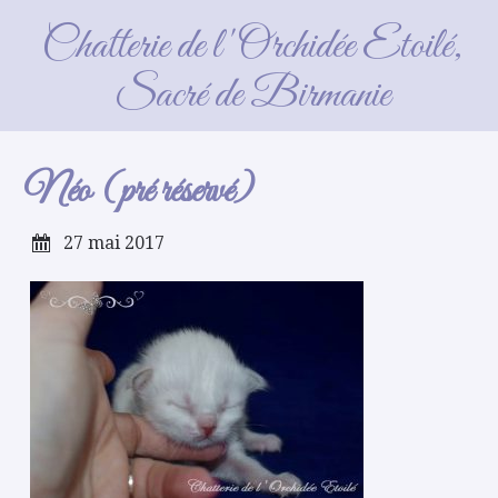
Néo (pré réservé)
Chatterie de l'Orchidée Etoilé,
Sacré de Birmanie
Néo (pré réservé)
27 mai 2017