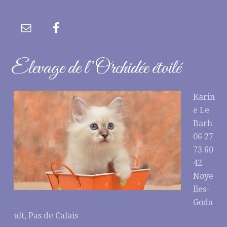
Elevage de l’Orchidée étoilé
Karin
e Le
Barh
06 27
73 60
42
Noye
lles-
Goda
ult, Pas de Calais