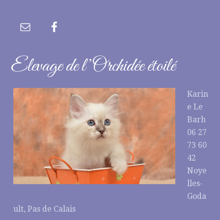
Elevage de l’Orchidée étoilé
Karin
e Le
Barh
06 27
73 60
42
Noye
lles-
Goda
ult, Pas de Calais