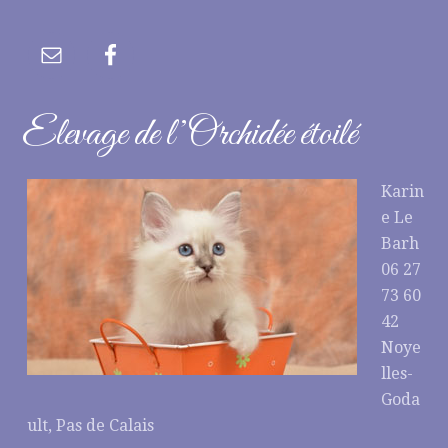
Elevage de l’Orchidée étoilé
Karin
e Le
Barh
06 27
73 60
42
Noye
lles-
Goda
ult, Pas de Calais