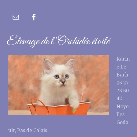
Elevage de l’Orchidée étoilé
Karin
e Le
Barh
06 27
73 60
42
Noye
lles-
Goda
ult, Pas de Calais