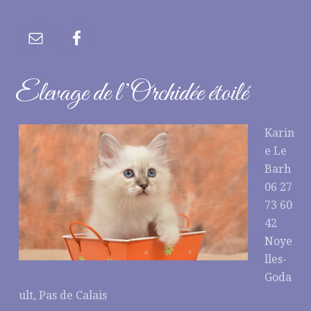
Elevage de l’Orchidée étoilé
Karin
e Le
Barh
06 27
73 60
42
Noye
lles-
Goda
ult, Pas de Calais