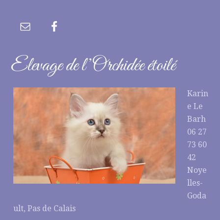
Elevage de l’Orchidée étoilé
Karin
e Le
Barh
06 27
73 60
42
Noye
lles-
Goda
ult, Pas de Calais