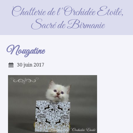
Nougatine
Chatterie de l'Orchidée Etoilé,
Sacré de Birmanie
Nougatine
30 juin 2017