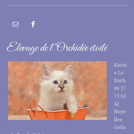
Elevage de l’Orchidée étoilé
Karin
e Le
Barh
06 27
73 60
42
Noye
lles-
Goda