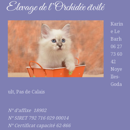
Elevage de l’Orchidée étoilé
Karin
e Le
Barh
06 27
73 60
42
Noye
lles-
Goda
ult, Pas de Calais
N° d’affixe 18902
N° SIRET 792 716 029 00014
N° Certificat capacité 62-866