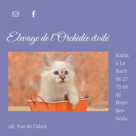
Elevage de l’Orchidée étoilé
Karin
e Le
Barh
06 27
73 60
42
Noye
lles-
Goda
ult, Pas de Calais