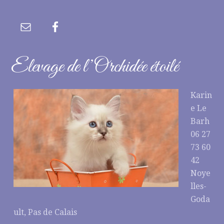
Elevage de l’Orchidée étoilé
Karin
e Le
Barh
06 27
73 60
42
Noye
lles-
Goda
ult, Pas de Calais